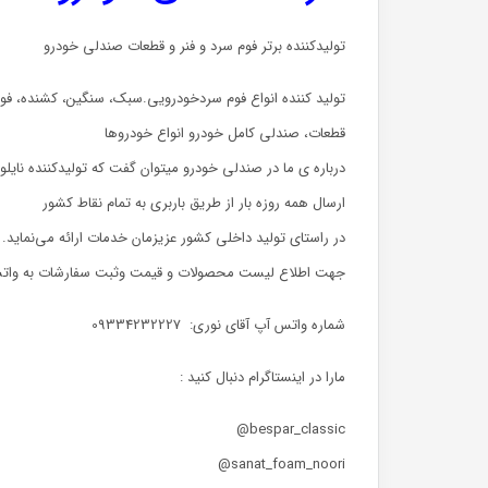
تولیدکننده برتر فوم سرد و فنر و قطعات
صندلی خودرو
تولید کننده انواع فوم سردخودرویی.سبک، سنگین‌، کشنده، 
قطعات، صندلی کامل خودرو انواع خودروها
درباره ی ما
در صندلی خودرو میتوان گفت که تولیدکننده نایلو
ارسال همه روزه بار از طریق باربری به تمام نقاط کشور
در راستای تولید داخلی کشور عزیزمان خدمات ارائه می‌نماید.
جهت اطلاع لیست محصولات و قیمت وثبت سفارشات به واتسا
شماره واتس آپ آقای نوری:
09334232227
مارا در اینستاگرام دنبال کنید :
bespar_classic@
sanat_foam_noori@