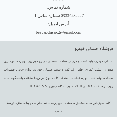
شماره تماس:
09334232227 شماره تماس📱
آدرس ایمیل:
bespar.classic2@gmail.com
فروشگاه صندلی خودرو
صندلی خودرو تولید کننده و فروش قطعات صندلی خودرو فوم زین دوچرخه، فوم زین
موتوری، پشت کمری، طبی، فنرکف و پشت صندلی خودرو، لوازم جانبی تعمیرات
صندلی، تولید کننده لوازم قطعات، صندلی کامل انواع خودروها ساعات پاسخگویی همه
روزه از ساعت 8:30 الی 21:30 بمدیریت کاظم نوری 09334232227
کلیه حقوق این سایت متعلق به صندلی خودرو می‌باشد. طراحی و پیاده سازی توسط
کاوت