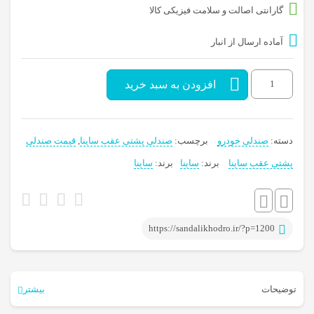
3,500,000 تومان
3,200,000 تومان.
گارانتی اصالت و سلامت فیزیکی کالا
بود.
آماده ارسال از انبار
صندلی
افزودن به سبد خرید
پشتی
عقب
دسته:
صندلی خودرو
برچسب:
صندلی پشتی عقب ساینا
,
قیمت صندلی
ساینا
پشتی عقب ساینا
برند:
ساینا
برند:
ساینا
عدد
https://sandalikhodro.ir/?p=1200
توضیحات
بیشتر